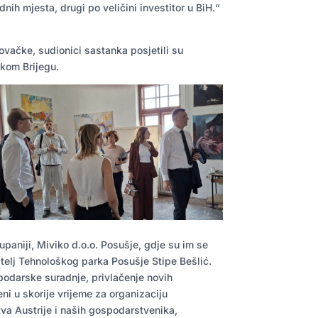
dnih mjesta, drugi po veličini investitor u BiH.“
ačke, sudionici sastanka posjetili su
okom Brijegu.
upaniji, Miviko d.o.o. Posušje, gdje su im se
itelj Tehnološkog parka Posušje Stipe Bešlić.
podarske suradnje, privlačenje novih
ni u skorije vrijeme za organizaciju
a Austrije i naših gospodarstvenika,