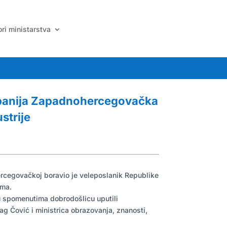
ri ministarstva
panija Zapadnohercegovačka
strije
ercegovačkoj boravio je veleposlanik Republike
ima.
u spomenutima dobrodošlicu uputili
 Čović i ministrica obrazovanja, znanosti,