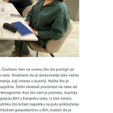
. Čestitam Vam na svemu što ste postigli jer
a rada. Smatramo da je obrazovanje jako važna
manja, koji imamo u Austriji. Nešto što je
 uspješna. Želim skrenuti pozornost na neke od
i Hercegovine. Kao što vam je poznato, Austrija
tegraciju BiH u Europsku uniju. U tom smislu
podršku što bržem napretku na putu priključenja
ustrijskom gospodarstvu u BiH, budući da je