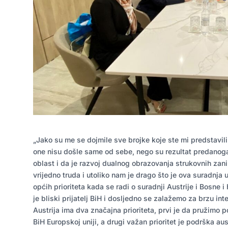
„Jako su me se dojmile sve brojke koje ste mi predstavili
one nisu došle same od sebe, nego su rezultat predanog
oblast i da je razvoj dualnog obrazovanja strukovnih zani
vrijedno truda i utoliko nam je drago što je ova suradnja
općih prioriteta kada se radi o suradnji Austrije i Bosne 
je bliski prijatelj BiH i dosljedno se zalažemo za brzu in
Austrija ima dva značajna prioriteta, prvi je da pružimo 
BiH Europskoj uniji, a drugi važan prioritet je podrška a