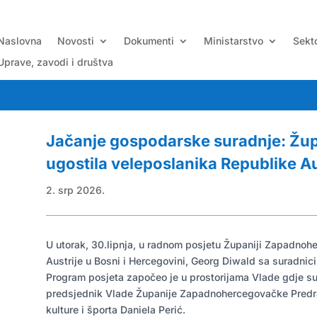
Naslovna
Novosti
Dokumenti
Ministarstvo
Sekto
Uprave, zavodi i društva
Jačanje gospodarske suradnje: Žu
ugostila veleposlanika Republike Au
U utorak, 30.lipnja, u radnom posjetu Županiji Zapadnoh
Austrije u Bosni i Hercegovini, Georg Diwald sa suradnic
Program posjeta započeo je u prostorijama Vlade gdje s
predsjednik Vlade Županije Zapadnohercegovačke Predrag
kulture i športa Daniela Perić.