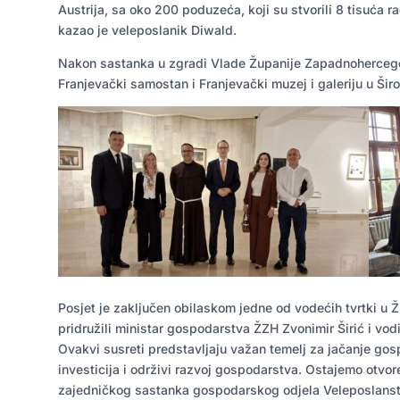
Austrija, sa oko 200 poduzeća, koji su stvorili 8 tisuća ra
kazao je veleposlanik Diwald.
Nakon sastanka u zgradi Vlade Županije Zapadnohercegov
Franjevački samostan i Franjevački muzej i galeriju u Šir
Posjet je zaključen obilaskom jedne od vodećih tvrtki u Ž
pridružili ministar gospodarstva ŽZH Zvonimir Širić i vod
Ovakvi susreti predstavljaju važan temelj za jačanje gos
investicija i održivi razvoj gospodarstva. Ostajemo otvore
zajedničkog sastanka gospodarskog odjela Veleposlanstv